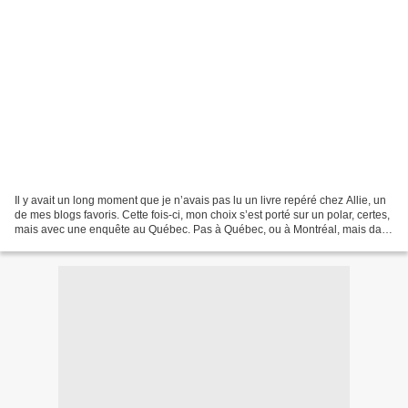
Il y avait un long moment que je n’avais pas lu un livre repéré chez Allie, un
de mes blogs favoris. Cette fois-ci, mon choix s’est porté sur un polar, certes,
mais avec une enquête au Québec. Pas à Québec, ou à Montréal, mais dans
les iles de la Madeleine…...