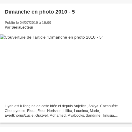
Dimanche en photo 2010 - 5
Publié le 04/07/2010 à 16:00
Par
SeriaLecteur
Liyah est à l'origine de cette idée et depuis Anjelica, Ankya, Cacahuète
Choupynette, Elora, Fleur, Herisson, Liliba, Lounima, Marie,
Evertkhorus/Lucie, Grazyel, Mohamed, Myabooks, Sandrine, Tinusia,
Tiphanie, Une maman, 100 choses l'ont rejoint depu...