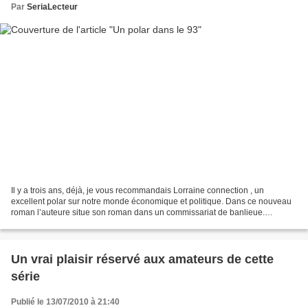
Par
SeriaLecteur
Il y a trois ans, déjà, je vous recommandais Lorraine connection , un
excellent polar sur notre monde économique et politique. Dans ce nouveau
roman l’auteure situe son roman dans un commissariat de banlieue.
L’histoire est multiple. La commissaire essaye...
Un vrai plaisir réservé aux amateurs de cette
série
Publié le 13/07/2010 à 21:40