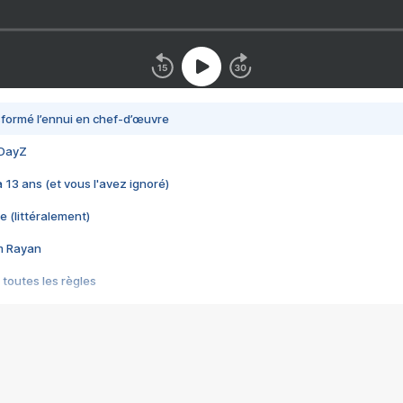
nsformé l’ennui en chef-d’œuvre
 DayZ
 a 13 ans (et vous l'avez ignoré)
e (littéralement)
im Rayan
 toutes les règles
s les jeux vidéo
us choquant de Rockstar ? - Le scandale BULLY
e plus moche de Steam