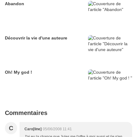
Abandon
Découvrir la vie d'une auteure
Oh! My god !
Commentaires
C
Caro[line]
05/06/2008 11:41
J'ai eu la chance que Jules me l'offre à moi aussi et (je n'en