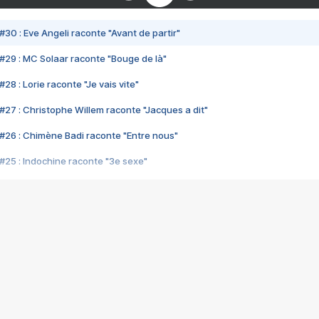
#30 : Eve Angeli raconte "Avant de partir"
#29 : MC Solaar raconte "Bouge de là"
28 : Lorie raconte "Je vais vite"
#27 : Christophe Willem raconte "Jacques a dit"
#26 : Chimène Badi raconte "Entre nous"
#25 : Indochine raconte "3e sexe"
#24 : Zaho raconte "C'est chelou"
#23 : Patrick Bruel raconte "Au café des délices"
#22 : Kyo raconte "Le chemin"
#21 : Nolwenn Leroy raconte "Cassé"
#20 : Patrick Hernandez raconte "Born to be alive"
#19 : Lorie raconte "Près de moi"