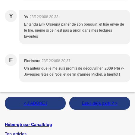
Y
Yv
23/12/2008 20:38
Entendu Erik Orsenna parler de son bouquin, et trsè envie de
le lire, même si ce n'est pas a priori dans mes lectures
favorites
F
Florinette
23/12/2008 20:37
Un auteur que je me suis promis de découvrir en 2009 !<br />
Joyeuses fêtes de Noël et de fin d'année Michel, à bientôt !
< J'ADORE !
Est-il déjà parti ? >
Hébergé par Canalblog
Top articles