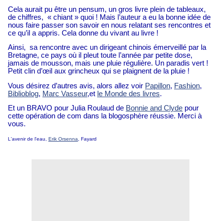
Cela aurait pu être un pensum, un gros livre plein de tableaux,
de chiffres, « chiant » quoi ! Mais l’auteur a eu la bonne idée de
nous faire passer son savoir en nous relatant ses rencontres et
ce qu’il a appris. Cela donne du vivant au livre !
Ainsi,
sa rencontre avec un dirigeant chinois émerveillé par la
Bretagne, ce pays où il pleut toute l’année par petite dose,
jamais de mousson, mais une pluie régulière. Un paradis vert !
Petit clin d’œil aux grincheux qui se plaignent de la pluie !
Vous désirez d’autres avis, alors allez voir
Papillon
,
Fashion
,
Biblioblog
,
Marc Vasseur
,et
le Monde des livres
.
Et un BRAVO pour Julia Roulaud de
Bonnie and Clyde
pour
cette opération de com dans la blogosphère réussie. Merci à
vous.
L'avenir de l'eau,
Erik Orsenna
, Fayard