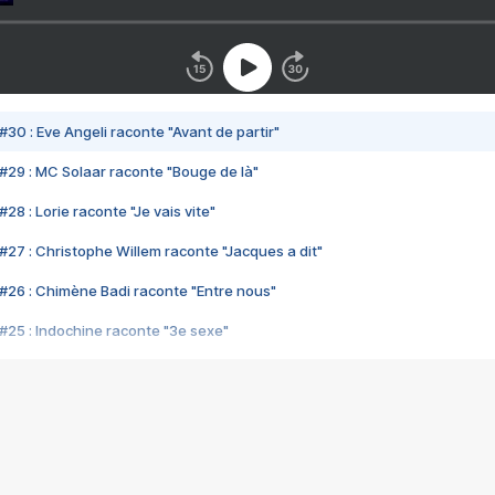
#30 : Eve Angeli raconte "Avant de partir"
#29 : MC Solaar raconte "Bouge de là"
28 : Lorie raconte "Je vais vite"
#27 : Christophe Willem raconte "Jacques a dit"
#26 : Chimène Badi raconte "Entre nous"
#25 : Indochine raconte "3e sexe"
#24 : Zaho raconte "C'est chelou"
#23 : Patrick Bruel raconte "Au café des délices"
#22 : Kyo raconte "Le chemin"
#21 : Nolwenn Leroy raconte "Cassé"