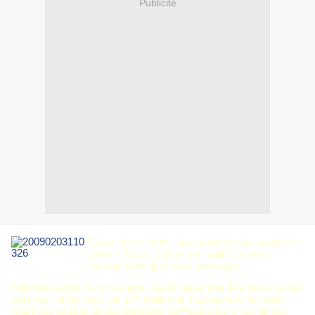
Publicité
Quelle joie ce matin, lorsque traînant par hasard
(tu
parles !! NDLS…)
dans une librairie, je vis un
nouveau tome de la bicyclette rouge.
Tellement surpris de le trouver là, que j’ai retourné le livre dans tous les
sens pour vérifier cela !
(et qu’il a fallu que nous retirions l’un après
l’autre nos lunettes de quarantenaires vieillissant pour y voir de plus