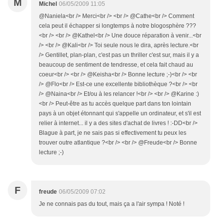
M
Michel
06/05/2009 11:05
@Naniela<br /> Merci<br /> <br /> @Cathe<br /> Comment
cela peut il échapper si longtemps à notre blogosphère ???
<br /> <br /> @Kathel<br /> Une douce réparation à venir...<br
/> <br /> @Kali<br /> Toi seule nous le dira, après lecture.<br
/> Gentillet, plan-plan, c'est pas un thriller c'est sur, mais il y a
beaucoup de sentiment de tendresse, et cela fait chaud au
coeur<br /> <br /> @Keisha<br /> Bonne lecture ;-)<br /> <br
/> @Flo<br /> Est-ce une excellente bibliothèque ?<br /> <br
/> @Naina<br /> Et/ou à les relancer !<br /> <br /> @Karine :)
<br /> Peut-être as tu accès quelque part dans ton lointain
pays à un objet étonnant qui s'appelle un ordinateur, et s'il est
relier à internet... il y a des sites d'achat de livres ! :-DD<br />
Blague à part, je ne sais pas si effectivement tu peux les
trouver outre atlantique ?<br /> <br /> @Freude<br /> Bonne
lecture ;-)
F
freude
06/05/2009 07:02
Je ne connais pas du tout, mais ça a l'air sympa ! Noté !