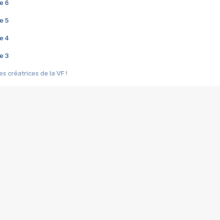
e 6
e 5
e 4
e 3
s créatrices de la VF !
e 2
e 1
e Mektoub My Love arrive enfin ! Rencontre avec Shaïn Boumedine et Sal
i : après Toni en famille
elle réalise le bouleversant Dites lui que je l'aime
ais ! Rencontre autour de Vie privée de Rebecca Zlotowski
 de Marguerite, Grave... Rencontre avec Ella Rumpf
 Les Rêveurs, un film intime sur la santé mentale