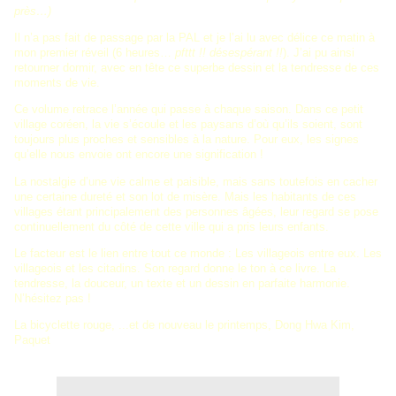
près…)
Il n’a pas fait de passage par la PAL et je l’ai lu avec délice ce matin à
mon premier réveil (6 heures…
pfttt !! désespérant !!
). J’ai pu ainsi
retourner dormir, avec en tête ce superbe dessin et la tendresse de ces
moments de vie.
Ce volume retrace l’année qui passe à chaque saison. Dans ce petit
village coréen, la vie s’écoule et les paysans d’où qu’ils soient, sont
toujours plus proches et sensibles à la nature. Pour eux, les signes
qu’elle nous envoie ont encore une signification !
La nostalgie d’une vie calme et paisible, mais sans toutefois en cacher
une certaine dureté et son lot de misère. Mais les habitants de ces
villages étant principalement des personnes âgées, leur regard se pose
continuellement du côté de cette ville qui a pris leurs enfants.
Le facteur est le lien entre tout ce monde : Les villageois entre eux. Les
villageois et les citadins. Son regard donne le ton à ce livre. La
tendresse, la douceur, un texte et un dessin en parfaite harmonie.
N’hésitez pas !
La bicyclette rouge, ...et de nouveau le printemps, Dong Hwa Kim,
Paquet