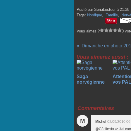
Posté par SeriaLecteur à 21:38 
Tags:
Nordique
,
Famille
,
Norv
Vous aimez ?
0 vot
Dimanche en photo 201
Vous aimerez aussi :
Saga
Attentio
norvégienne
vos PAL
Commentaires
M
Michel
02/09/2010 06
@Cécile<br /> J'ai comp