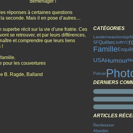
déménager !
es réponses à certaines questions
la seconde. Mais il en pose d’autres…
CATÉGORIES
un superbe récit sur la vie d’une fratrie. Ces
, vont se retrouver, et par leurs différences,
Landerneau
Norvège
N
naître et comprendre que leurs liens
r
Québec
SF
Juif
NYC
 !
Famille
Enquêt
famille.
Humour
USA
Me
e pour les couvertures
Phot
Policier
ne B. Ragde, Balland
DERNIERS COM
ARTICLES RÉC
Rembourser
Abandon