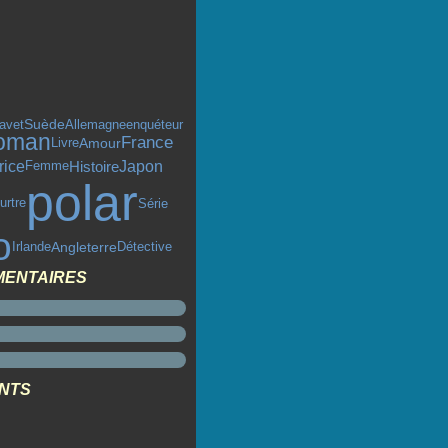
Suède
enquéteur
avet
Allemagne
oman
France
Livre
Amour
rice
Histoire
Japon
Femme
polar
Série
urtre
o
Angleterre
Irlande
Détective
MENTAIRES
ENTS