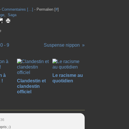
-
Commentaires [
…
]
- Permalien [
#
]
ège
,
Saga
e
0 - 9
Suspense nippon
n à
Le racisme au
 !
Clandestin et
quotidien
clandestin
officiel
:36
ris ;-)