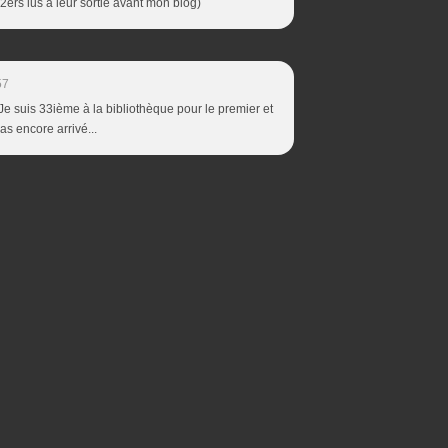
 2ers lus à leur sortie avant mon blog)
57
! Je suis 33ième à la bibliothèque pour le premier et
s encore arrivé...