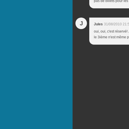
pas de billets pour les
J
Jules
31/08/2010 21:
oui, oui, c'est réservé
le 3ième n'est même pa