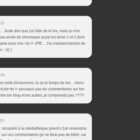
:20
... Juste dire que j'ai hâte de le lire, mais je n'en
r pas envie de chroniquer aussi les tome 1 et 2 dont
taine pour moi.<br /> (Pfff.... J'ai vraiment besoin de
 :-((( )
:49
s nuits d'insomnies, tu as le temps de lire... merci
Cécile<br /> pourquoi pas de commentaires sur ton
ntre ton blog et les autres, je comprends pas ????
:05
t : récupéré à la médiathèque (prem's !)Je reviendrai
u sur ces commentaires (je ne ferai pas de billet, car