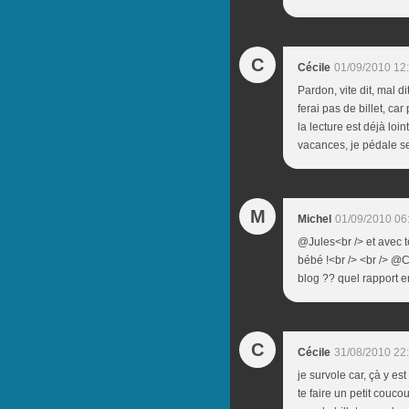
C
Cécile
01/09/2010 12
Pardon, vite dit, mal dit
ferai pas de billet, ca
la lecture est déjà loin
vacances, je pédale sec
M
Michel
01/09/2010 06
@Jules<br /> et avec te
bébé !<br /> <br /> @
blog ?? quel rapport e
C
Cécile
31/08/2010 22
je survole car, çà y es
te faire un petit couco