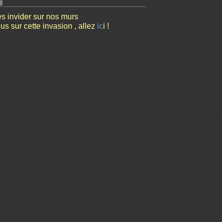
6
es invider sur nos murs
us sur cette invasion , allez
ic
i !