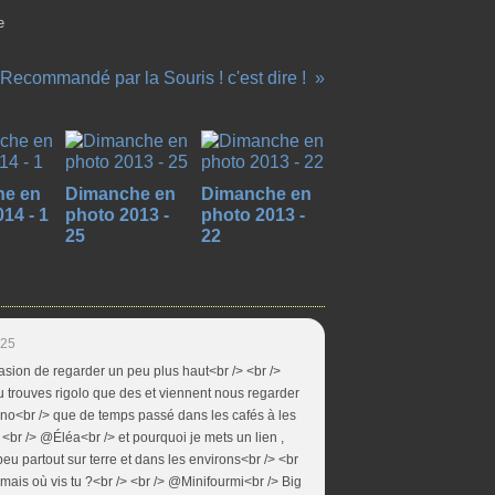
e
Recommandé par la Souris ! c'est dire !
he en
Dimanche en
Dimanche en
14 - 1
photo 2013 -
photo 2013 -
25
22
:25
asion de regarder un peu plus haut<br /> <br />
 trouves rigolo que des et viennent nous regarder
uno<br /> que de temps passé dans les cafés à les
 <br /> @Éléa<br /> et pourquoi je mets un lien ,
eu partout sur terre et dans les environs<br /> <br
mais où vis tu ?<br /> <br /> @Minifourmi<br /> Big