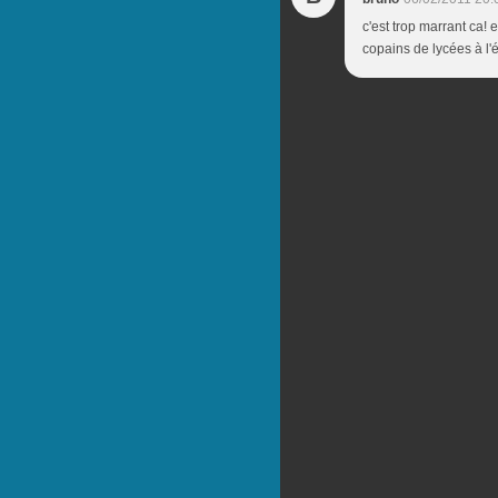
c'est trop marrant ca!
copains de lycées à l'