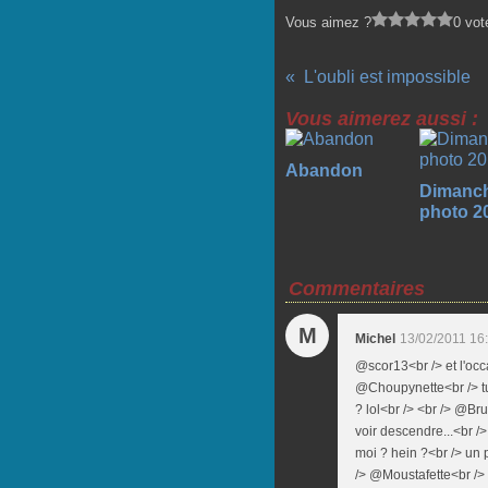
Vous aimez ?
0 vot
L'oubli est impossible
Vous aimerez aussi :
Abandon
Dimanc
photo 20
Commentaires
M
Michel
13/02/2011 16
@scor13<br /> et l'occ
@Choupynette<br /> tu
? lol<br /> <br /> @Br
voir descendre...<br />
moi ? hein ?<br /> un p
/> @Moustafette<br /> 