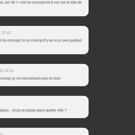
u, lol <br /> non le concept est à voir sur le site de
1 07:42
s du concept, si ce n'est qu'il y en a un peu partout
11 09:14
oncept, je ne connaissais pas du tout.
0
ues .. et ça se passe dans quelle ville ?
04