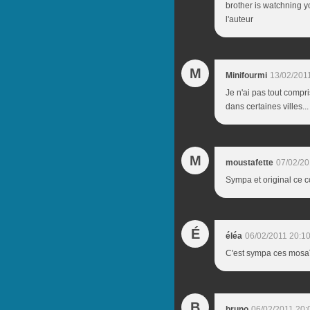
brother is watchning yo
l'auteur
M
Minifourmi
13/02/201
Je n'ai pas tout compri
dans certaines villes...
M
moustafette
07/02/20
Sympa et original ce c
É
éléa
06/02/2011 20:1
C'est sympa ces mosaïq
B
bruno
06/02/2011 20: