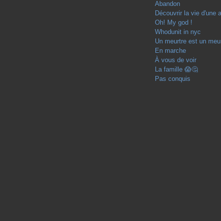
Abandon
Découvrir la vie d'une 
Oh! My god !
Whodunit in nyc
Un meurtre est un meur
En marche
À vous de voir
La famille 😱🤔
Pas conquis