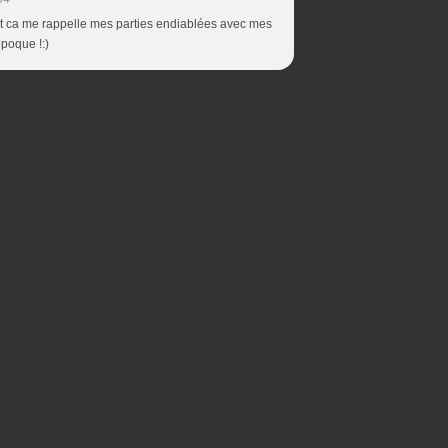
 et ca me rappelle mes parties endiablées avec mes
époque !:)