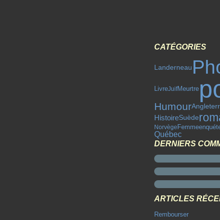
CATÉGORIES
Ph
Landerneau
p
Livre
Juif
Meurtre
Humour
Angleter
rom
Histoire
Suède
enquét
Norvège
Femme
Québec
DERNIERS COM
ARTICLES RÉC
Rembourser