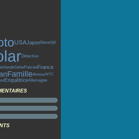
oto
USA
Japon
SF
Navet
olar
Détective
France
re
Série
Policier
Irlande
Famille
an
Amour
NYC
Enquêtrice
eur
Allemagne
MENTAIRES
ENTS