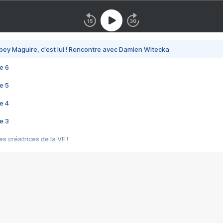
bey Maguire, c'est lui ! Rencontre avec Damien Witecka
e 6
e 5
e 4
e 3
s créatrices de la VF !
e 2
e 1
e Mektoub My Love arrive enfin ! Rencontre avec Shaïn Boumedine et Sal
i : après Toni en famille