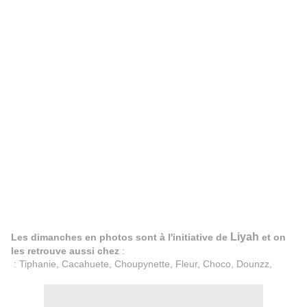
Liyah
Les dimanches en photos sont à l'initiative de
et on
les retrouve aussi chez
:
:
Tiphanie
,
Cacahuete
,
Choupynette
,
Fleur
,
Choco
,
Dounzz
,