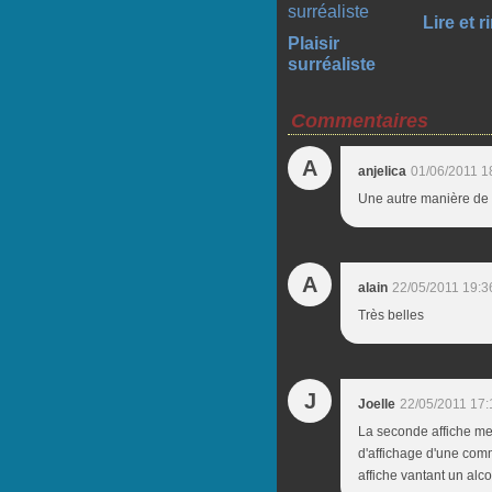
Lire et ri
Plaisir
surréaliste
Commentaires
A
anjelica
01/06/2011 1
Une autre manière de d
A
alain
22/05/2011 19:3
Très belles
J
Joelle
22/05/2011 17:
La seconde affiche me 
d'affichage d'une com
affiche vantant un alc