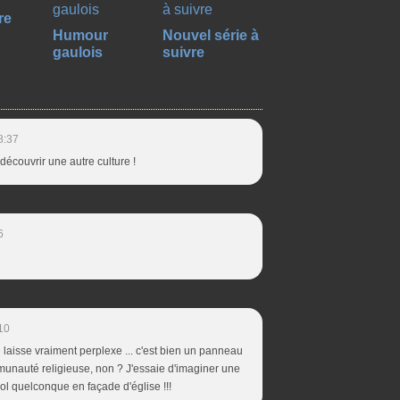
re
Humour
Nouvel série à
gaulois
suivre
8:37
écouvrir une autre culture !
6
10
laisse vraiment perplexe ... c'est bien un panneau
munauté religieuse, non ? J'essaie d'imaginer une
ool quelconque en façade d'église !!!