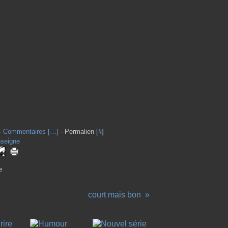
-
Commentaires [
…
]
- Permalien [
#
]
seigne
e
court mais bon