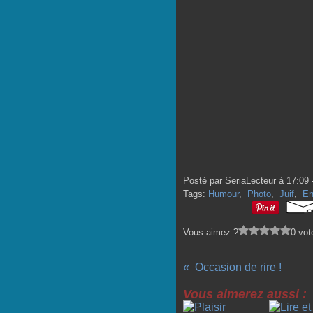
Posté par SeriaLecteur à 17:09 
Tags:
Humour
,
Photo
,
Juif
,
En
Vous aimez ?
0 vot
Occasion de rire !
Vous aimerez aussi :