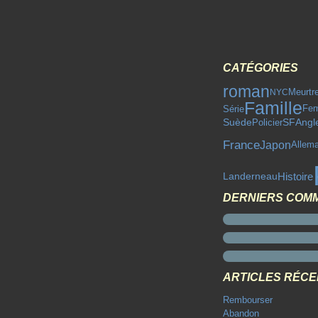
CATÉGORIES
roman
NYC
Meurtr
Famille
Série
Fe
Angl
Suède
Policier
SF
France
Japon
Allem
Histoire
Landerneau
DERNIERS COM
ARTICLES RÉC
Rembourser
Abandon