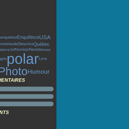
USA
Enquêtrice
enquéteur
e
Québec
mme
Irlande
Détective
eterre
Amour
Juif
Norvège
Navet
polar
Livre
agne
Photo
Humour
MENTAIRES
ENTS