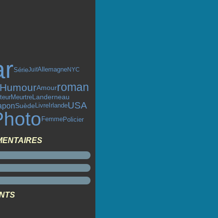
ar
Série
Juif
Allemagne
NYC
roman
Humour
Amour
teur
Landerneau
Meurtre
USA
apon
Livre
Suède
Irlande
Photo
Policier
Femme
MENTAIRES
ENTS