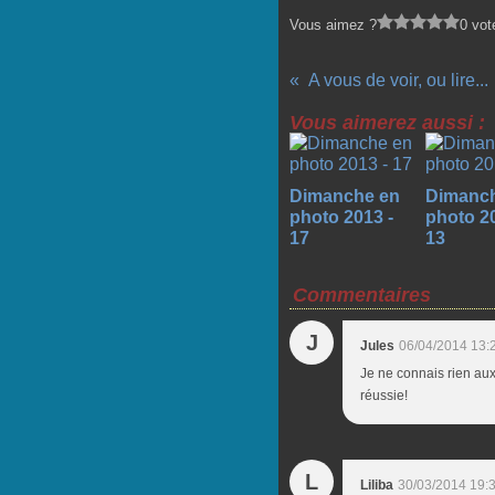
Vous aimez ?
0 vot
A vous de voir, ou lire...
Vous aimerez aussi :
Dimanche en
Dimanc
photo 2013 -
photo 20
17
13
Commentaires
J
Jules
06/04/2014 13:
Je ne connais rien aux
réussie!
L
Liliba
30/03/2014 19: