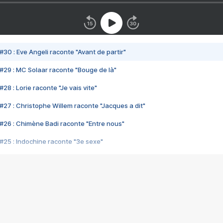
#30 : Eve Angeli raconte "Avant de partir"
#29 : MC Solaar raconte "Bouge de là"
28 : Lorie raconte "Je vais vite"
#27 : Christophe Willem raconte "Jacques a dit"
#26 : Chimène Badi raconte "Entre nous"
#25 : Indochine raconte "3e sexe"
#24 : Zaho raconte "C'est chelou"
#23 : Patrick Bruel raconte "Au café des délices"
#22 : Kyo raconte "Le chemin"
#21 : Nolwenn Leroy raconte "Cassé"