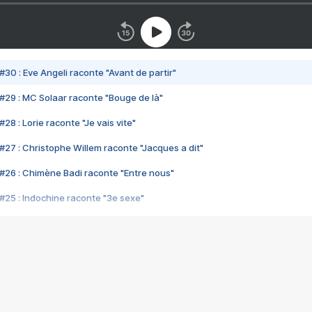
#30 : Eve Angeli raconte "Avant de partir"
#29 : MC Solaar raconte "Bouge de là"
28 : Lorie raconte "Je vais vite"
#27 : Christophe Willem raconte "Jacques a dit"
#26 : Chimène Badi raconte "Entre nous"
#25 : Indochine raconte "3e sexe"
#24 : Zaho raconte "C'est chelou"
#23 : Patrick Bruel raconte "Au café des délices"
#22 : Kyo raconte "Le chemin"
#21 : Nolwenn Leroy raconte "Cassé"