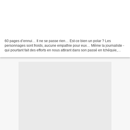
60 pages d’ennui… Il ne se passe rien… Est-ce bien un polar ? Les
personnages sont froids, aucune empathie pour eux… Même la journaliste -
qui pourtant fait des efforts en nous attirant dans son passé en tchéquie,
mais ne nous raconte jamais la fin de...