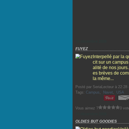
16 décembre 2008
FUYEZ
Interpellé par la 
cit sur un campus 
alité de nos jours.
es brèves de compt
la même...
Posté par SeriaLecteur à 22:28 
Tags:
Campus
,
Navet
,
USA
Vous aimez ?
0 vot
13 décembre 2008
OLDIES BUT GOODIES