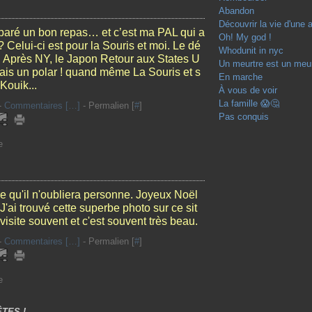
Abandon
Découvrir la vie d'une 
paré un bon repas… et c’est ma PAL qui a
Oh! My god !
? Celui-ci est pour la Souris et moi. Le dé
Whodunit in nyc
.. Après NY, le Japon Retour aux States U
Un meurtre est un meur
mais un polar ! quand même La Souris et s
En marche
Kouik...
À vous de voir
La famille 😱🤔
-
Commentaires [
…
]
- Permalien [
#
]
Pas conquis
e
e qu'il n'oubliera personne. Joyeux Noël
J'ai trouvé cette superbe photo sur ce sit
e visite souvent et c'est souvent très beau.
-
Commentaires [
…
]
- Permalien [
#
]
e
TES !