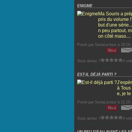
ENIGME
Ma Souris a pré
pris du volume !
but d'une série.
n peu partout, 
on côté maso.... 
Posté par SeriaLecteur à 18:26 
Vous aimez ?
0 vot
23 décembre 2008
EST-IL DÉJÀ PARTI ?
J'espèr
à Tous 
e, je l
Posté par SeriaLecteur à 21:25 
Vous aimez ?
0 vot
22 décembre 2008
UN PEU D'EAU AVANT LES FÊ