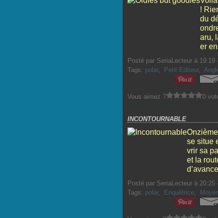
Voilà
! Rie
du dé
ondre
aru, 
er en
Posté par SeriaLecteur à 19:19 
Tags:
polar
,
Petit Editeur
,
Angl
Vous aimez ?
0 vot
9 décembre 2008
INCONTOURNABLE
Onzième 
se situe 
vrir sa pa
et la ro
d’avancer
Posté par SeriaLecteur à 20:25 
Tags:
polar
,
Enquêtrice
,
Moyen