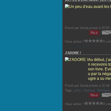
Posté par SeriaLecteur à 20:56 
Vous aimez ?
0 vot
18 décembre 2008
J'ADORE !
Au début, j’a
n recevons to
son livre. Ev
u par la néga
ugre a su me t
Posté par SeriaLecteur à 20:49 
Tags:
polar
,
Humour
,
Bretagne
Vous aimez ?
0 vot