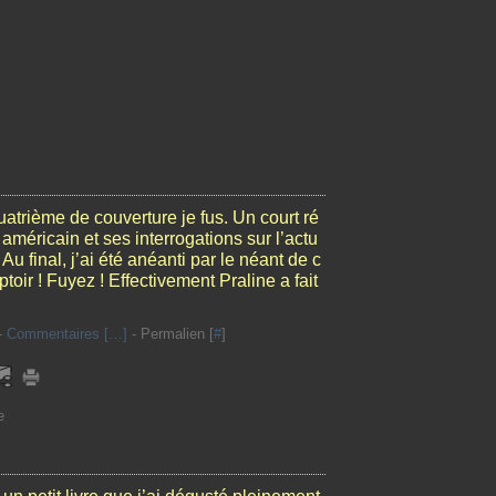
quatrième de couverture je fus. Un court ré
américain et ses interrogations sur l’actu
 Au final, j’ai été anéanti par le néant de c
oir ! Fuyez ! Effectivement Praline a fait
-
Commentaires [
…
]
- Permalien [
#
]
e