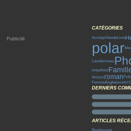
CATÉGORIES
H
Livre
Norvège
Irlande
Publicité
polar
Meu
Ph
Landerneau
Famill
enquéteur
roman
Amour
Poli
Angleterre
Femme
NY
DERNIERS COM
ARTICLES RÉC
Rembourser