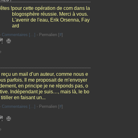
pour cette opération de com dans la
blogosphère réussie. Merci à vous.
L'avenir de l'eau, Erik Orsenna, Fay
ard
-
Commentaires [
…
]
- Permalien [
#
]
e
i reçu un mail d’un auteur, comme nous e
us parfois. Il me proposait de m’envoyer
idement, en principe je ne réponds pas, o
tive. Indépendant je suis…, mais là, le bo
itiller en faisant un...
-
Commentaires [
…
]
- Permalien [
#
]
e