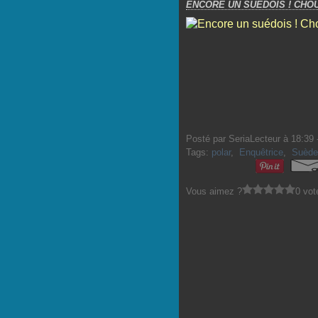
ENCORE UN SUÉDOIS ! CHOU
Posté par SeriaLecteur à 18:39 
Tags:
polar
,
Enquêtrice
,
Suède
Vous aimez ?
0 vot