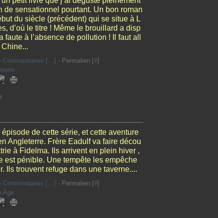
 un petit livre que j’ai dégusté pleinement
n de sensationnel pourtant. Un bon roman
but du siècle (précédent) qui se situe à L
s, d’où le titre ! Même le brouillard a disp
la faute à l’absence de pollution ! Il faut all
 Chine...
-
Commentaires [
…
]
- Permalien [
#
]
eterre
e
épisode de cette série, et cette aventure
en Angleterre. Frère Eadulf va faire décou
trie à Fidelma. Ils arrivent en plein hiver ,
ute est pénible. Une tempête les empêche
. Ils trouvent refuge dans une taverne....
-
Commentaires [
…
]
- Permalien [
#
]
-Âge