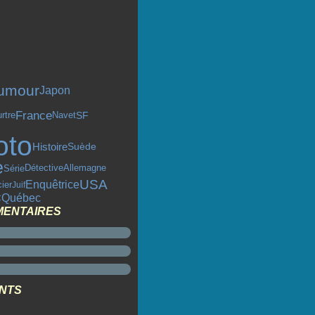
umour
Japon
France
SF
rtre
Navet
oto
Histoire
Suède
e
Série
Détective
Allemagne
USA
Enquêtrice
cier
Juif
Québec
C
MENTAIRES
ENTS