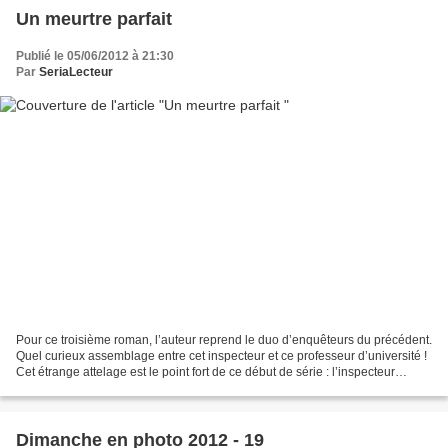
Un meurtre parfait
Publié le 05/06/2012 à 21:30
Par
SeriaLecteur
Pour ce troisième roman, l’auteur reprend le duo d’enquêteurs du précédent.
Quel curieux assemblage entre cet inspecteur et ce professeur d’université !
Cet étrange attelage est le point fort de ce début de série : l’inspecteur
marqué par son côté tâcheron...
Dimanche en photo 2012 - 19