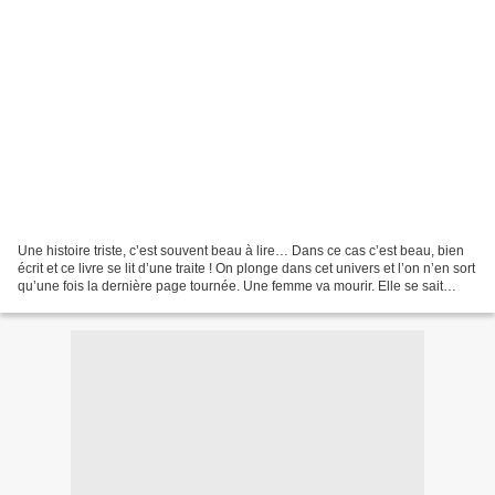
Une histoire triste, c’est souvent beau à lire… Dans ce cas c’est beau, bien
écrit et ce livre se lit d’une traite ! On plonge dans cet univers et l’on n’en sort
qu’une fois la dernière page tournée. Une femme va mourir. Elle se sait
condamnée et elle...