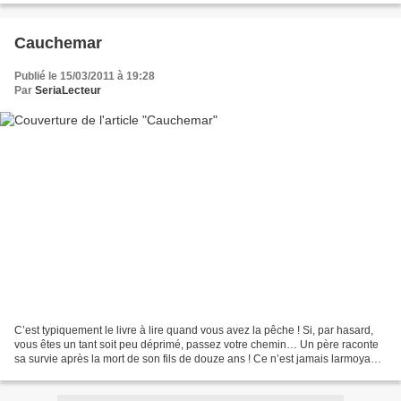
Cauchemar
Publié le 15/03/2011 à 19:28
Par
SeriaLecteur
C’est typiquement le livre à lire quand vous avez la pêche ! Si, par hasard,
vous êtes un tant soit peu déprimé, passez votre chemin… Un père raconte
sa survie après la mort de son fils de douze ans ! Ce n’est jamais larmoyant,
mais pour autant ce n’est...