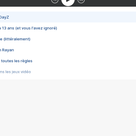
 DayZ
 a 13 ans (et vous l'avez ignoré)
e (littéralement)
im Rayan
 toutes les règles
s les jeux vidéo
us choquant de Rockstar ? - Le scandale BULLY
e plus moche de Steam
du RÊVE tourne au CAUCHEMAR
pendant 8 heures
it… à tort