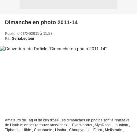
Dimanche en photo 2011-14
Publié le 03/04/2011 à 11:58
Par
SeriaLecteur
Amateurs de Tag et de clin d'oeil Les dimanches en photos sont à l'initiative
de Liyah et on les retrouve aussi chez : : Evertkhorus , MyaRosa , Lounima ,
Tiphanie , Hilde , Cacahuete , Lisalor , Choupynette , Elora , Melisende ,
Fleur , Une maman , 100choses...