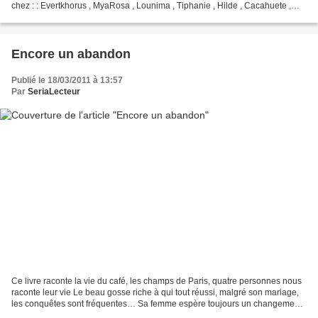
chez : : Evertkhorus , MyaRosa , Lounima , Tiphanie , Hilde , Cacahuete ,
Lisalor , Choupynette , Elora...
Encore un abandon
Publié le 18/03/2011 à 13:57
Par
SeriaLecteur
Ce livre raconte la vie du café, les champs de Paris, quatre personnes nous
raconte leur vie Le beau gosse riche à qui tout réussi, malgré son mariage,
les conquêtes sont fréquentes… Sa femme espère toujours un changement,
bien qu’il soit odieux avec...