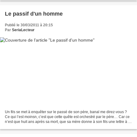
Le passif d'un homme
Publié le 30/03/2011 à 20:15
Par
SeriaLecteur
Un fils se met à enquêter sur le passé de son père, banal me direz-vous ?
Ce qui l’est moinsn, c’est que cette quête est orchestré par le père… Car ce
n’est que huit ans après sa mort, que sa mère donne à son fils une lettre à la
demande du défunt ! Dans...