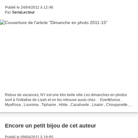
Publié le 24/04/2011 à 12:46
Par
SeriaLecteur
Retour de vacances, NY est une très belle ville Les dimanches en photos
sont à l'initiative de Liyah et on les retrouve aussi chez : : Evertkhorus ,
MyaRosa , Lounima , Tiphanie , Hilde , Cacahuete , Lisalor , Choupynette ,
Elora , Melisende , Fleur ,...
Encore un petit bijou de cet auteur
Publié le 09/04/2011 à 19:05