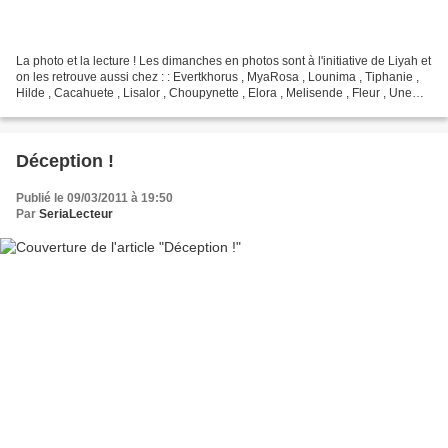
La photo et la lecture ! Les dimanches en photos sont à l'initiative de Liyah et
on les retrouve aussi chez : : Evertkhorus , MyaRosa , Lounima , Tiphanie ,
Hilde , Cacahuete , Lisalor , Choupynette , Elora , Melisende , Fleur , Une
maman , 100choses...
Déception !
Publié le 09/03/2011 à 19:50
Par
SeriaLecteur