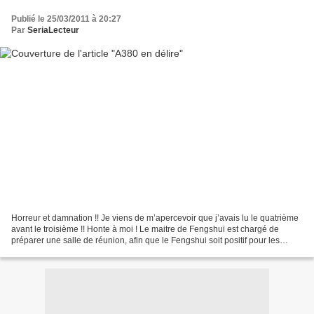
Publié le 25/03/2011 à 20:27
Par
SeriaLecteur
Horreur et damnation !! Je viens de m’apercevoir que j’avais lu le quatrième
avant le troisième !! Honte à moi ! Le maitre de Fengshui est chargé de
préparer une salle de réunion, afin que le Fengshui soit positif pour les
affaires qui y seront traitées....