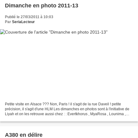
Dimanche en photo 2011-13
Publié le 27/03/2011 à 10:03
Par
SeriaLecteur
Petite visite en Alsace ??? Non, Paris ! il s'agit de la rue Daveil ! petite
précision, il s'agit d'une HLM Les dimanches en photos sont à l'initiative de
Liyah et on les retrouve aussi chez : : Evertkhorus , MyaRosa , Lounima ,
Tiphanie , Hilde , Cacahuete...
A380 en délire