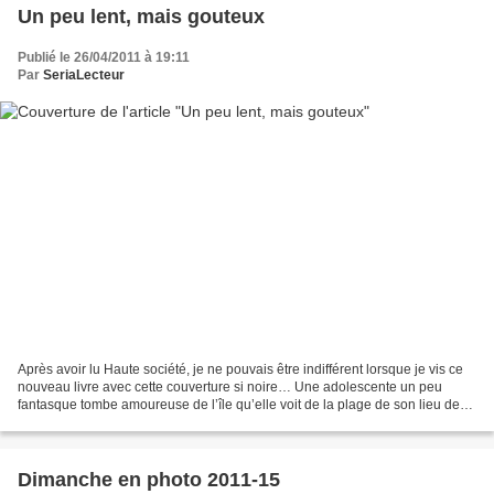
Un peu lent, mais gouteux
Publié le 26/04/2011 à 19:11
Par
SeriaLecteur
Après avoir lu Haute société, je ne pouvais être indifférent lorsque je vis ce
nouveau livre avec cette couverture si noire… Une adolescente un peu
fantasque tombe amoureuse de l’île qu’elle voit de la plage de son lieu de
villégiature, tous les ans elle...
Dimanche en photo 2011-15