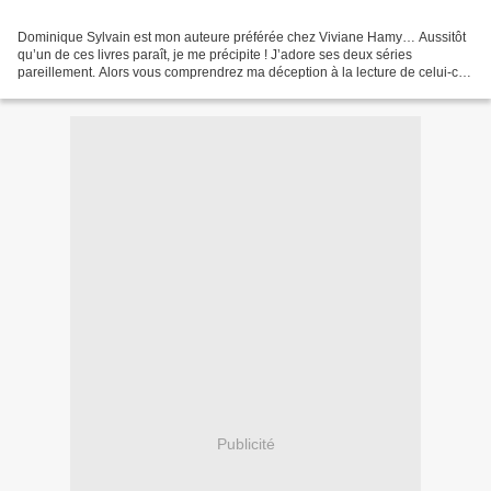
Dominique Sylvain est mon auteure préférée chez Viviane Hamy… Aussitôt
qu’un de ces livres paraît, je me précipite ! J’adore ses deux séries
pareillement. Alors vous comprendrez ma déception à la lecture de celui-ci :
je l’ai abandonné après une centaine...
Publicité