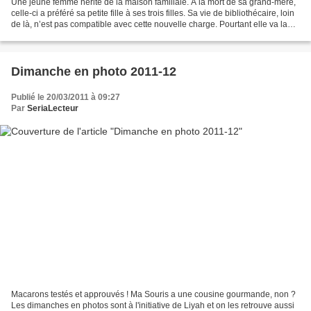
Une jeune femme hérite de la maison familiale. A la mort de sa grand-mère,
celle-ci a préféré sa petite fille à ses trois filles. Sa vie de bibliothécaire, loin
de là, n’est pas compatible avec cette nouvelle charge. Pourtant elle va la
redécouvrir pendant...
Dimanche en photo 2011-12
Publié le 20/03/2011 à 09:27
Par
SeriaLecteur
Macarons testés et approuvés ! Ma Souris a une cousine gourmande, non ?
Les dimanches en photos sont à l'initiative de Liyah et on les retrouve aussi