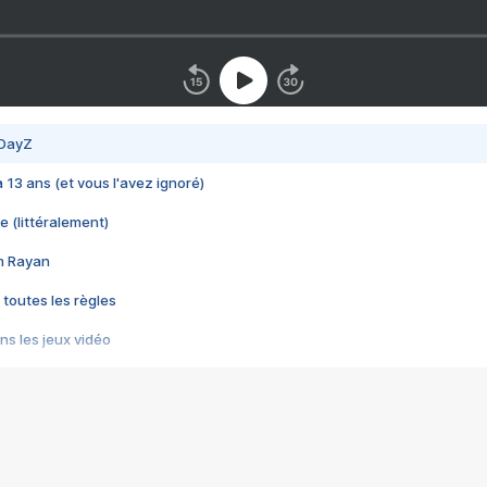
 DayZ
 a 13 ans (et vous l'avez ignoré)
e (littéralement)
im Rayan
 toutes les règles
s les jeux vidéo
us choquant de Rockstar ? - Le scandale BULLY
e plus moche de Steam
du RÊVE tourne au CAUCHEMAR