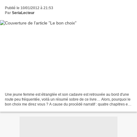
Publié le 10/01/2012 à 21:53
Par
SeriaLecteur
Une jeune femme est étranglée et son cadavre est retrouvée au bord d'une
route peu fréquentée, voilà un résumé sobre de ce livre… Alors, pourquoi le
bon choix me direz vous ? A cause du procédé narratif : quatre chapitres et
un épilogue. Dans chacun d'eux,...