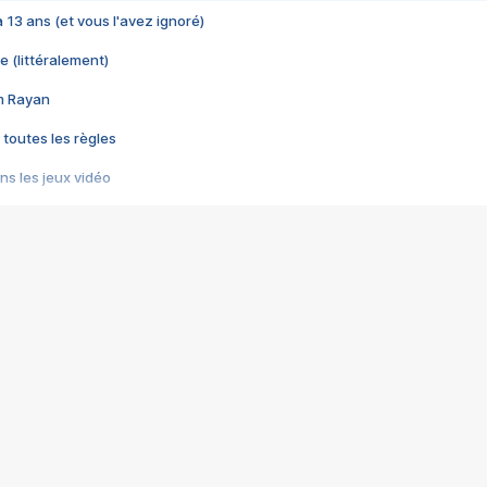
 a 13 ans (et vous l'avez ignoré)
e (littéralement)
im Rayan
 toutes les règles
s les jeux vidéo
us choquant de Rockstar ? - Le scandale BULLY
e plus moche de Steam
du RÊVE tourne au CAUCHEMAR
pendant 8 heures
it… à tort
umiliés par un jeu vidéo
ire - Final Fantasy 8