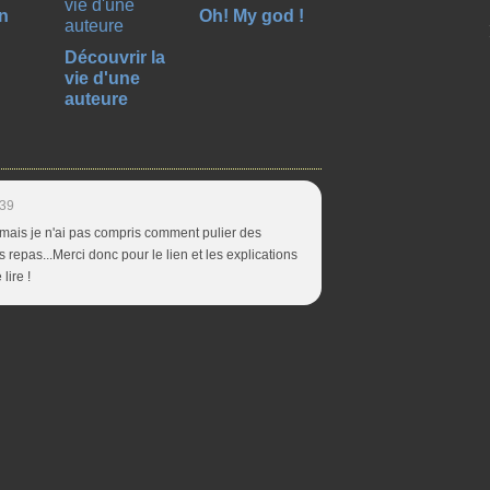
n
Oh! My god !
Découvrir la
vie d'une
auteure
:39
 mais je n'ai pas compris comment pulier des
es repas...Merci donc pour le lien et les explications
lire !