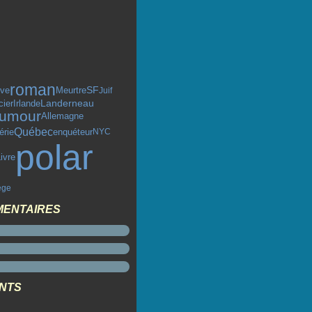
roman
SF
ive
Meurtre
Juif
cier
Landerneau
Irlande
umour
Allemagne
Québec
érie
enquéteur
NYC
polar
ivre
ège
MENTAIRES
ENTS