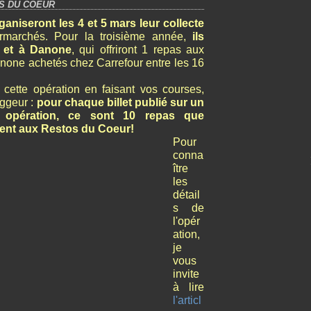
S DU COEUR
niseront les 4 et 5 mars leur collecte
marchés. Pour la troisième année,
ils
r et à Danone
, qui offriront 1 repas aux
none achetés chez Carrefour entre les 16
 cette opération en faisant vos courses,
oggeur :
pour chaque billet publié sur un
e opération, ce sont 10 repas que
rent aux Restos du Coeur!
Pour
conna
ître
les
détail
s de
l'opér
ation,
je
vous
invite
à lire
l'articl