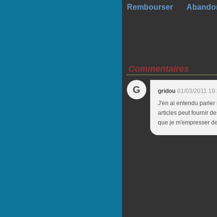
Rembourser
Abando
Commentaires
G
gridou
01/03/2011 19
J'en ai entendu parler
articles peut fournir d
que je m'empresser de 