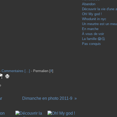
Abandon
Découvrir la vie d'une 
Oh! My god !
Whodunit in nyc
Un meurtre est un meur
En marche
À vous de voir
La famille 😱🤔
Pas conquis
-
Commentaires [
…
]
- Permalien [
#
]
e
ar
Dimanche en photo 2011-9