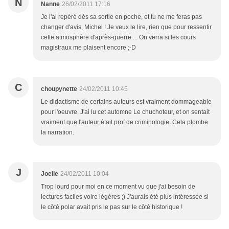
N
Nanne
26/02/2011 17:16
Je l'ai repéré dès sa sortie en poche, et tu ne me feras pas
changer d'avis, Michel ! Je veux le lire, rien que pour ressentir
cette atmosphère d'après-guerre ... On verra si les cours
magistraux me plaisent encore ;-D
C
choupynette
24/02/2011 10:45
Le didactisme de certains auteurs est vraiment dommageable
pour l'oeuvre. J'ai lu cet automne Le chuchoteur, et on sentait
vraiment que l'auteur était prof de criminologie. Cela plombe
la narration.
J
Joelle
24/02/2011 10:04
Trop lourd pour moi en ce moment vu que j'ai besoin de
lectures faciles voire légères ;) J'aurais été plus intéressée si
le côté polar avait pris le pas sur le côté historique !