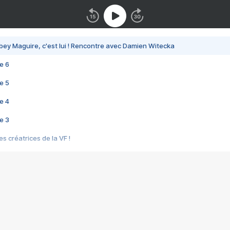
bey Maguire, c'est lui ! Rencontre avec Damien Witecka
e 6
e 5
e 4
e 3
s créatrices de la VF !
e 2
e 1
e Mektoub My Love arrive enfin ! Rencontre avec Shaïn Boumedine et Sal
i : après Toni en famille