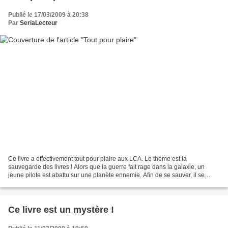
Publié le 17/03/2009 à 20:38
Par
SeriaLecteur
Ce livre a effectivement tout pour plaire aux LCA. Le thème est la
sauvegarde des livres ! Alors que la guerre fait rage dans la galaxie, un
jeune pilote est abattu sur une planète ennemie. Afin de se sauver, il se
cache dans un conteneur… Surprise celui-ci...
Ce livre est un mystère !