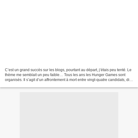
C’est un grand succès sur les blogs, pourtant au départ, j’étais peu tenté. Le
thème me semblait un peu faible… Tous les ans les Hunger Games sont
organisés. Il s’agit d’un affrontement à mort entre vingt-quatre candidats, dits
tributs. Ils sont tirés...