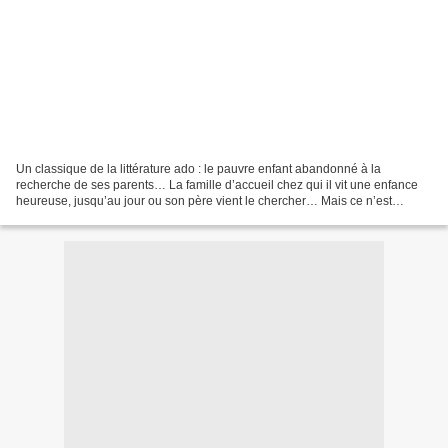
Un classique de la littérature ado : le pauvre enfant abandonné à la
recherche de ses parents… La famille d’accueil chez qui il vit une enfance
heureuse, jusqu’au jour ou son père vient le chercher… Mais ce n’est
probablement pas son père ! Malo va donc...