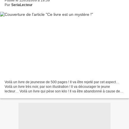
Publié le 11/03/2009 à 19:59
Par
SeriaLecteur
Voilà un livre de jeunesse de 500 pages ! Il va être rejeté par cet aspect…
Voilà un livre très noir, par son illustration ! Il va décourager le jeune
lecteur… Voilà un livre qui pèse son kilo ! Il va être abandonné à cause de
sa lourdeur… Pourtant, dès...