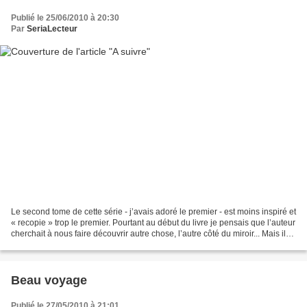
Publié le 25/06/2010 à 20:30
Par
SeriaLecteur
Le second tome de cette série - j’avais adoré le premier - est moins inspiré et
« recopie » trop le premier. Pourtant au début du livre je pensais que l’auteur
cherchait à nous faire découvrir autre chose, l’autre côté du miroir... Mais il
n’en fut rien...
Beau voyage
Publié le 27/05/2010 à 21:01