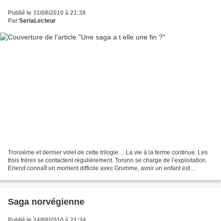
Publié le 31/08/2010 à 21:38
Par
SeriaLecteur
Troisième et dernier volet de cette trilogie… La vie à la ferme continue. Les
trois frères se contactent régulièrement. Torunn se charge de l’exploitation.
Erlend connaît un moment difficile avec Grumme, avoir un enfant est
compliqué... Se dire que ses...
Saga norvégienne
Publié le 24/08/2010 à 21:34