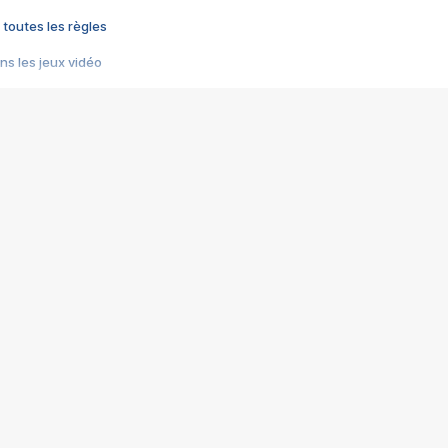
 toutes les règles
s les jeux vidéo
us choquant de Rockstar ? - Le scandale BULLY
e plus moche de Steam
du RÊVE tourne au CAUCHEMAR
pendant 8 heures
it… à tort
umiliés par un jeu vidéo
ire - Final Fantasy 8
ti un empire - Age of Empires
story DOFUS
tard, il crée l'un des pires jeux de tous les temps, MindsEye.