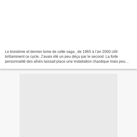
Le troisième et dernier tome de cette saga , de 1965 à l’an 2000 clôt
brillamment ce cycle. J’avais été un peu déçu par le second. La forte
personnalité des aînés laissait place une installation chaotique mais peu
passionnante aux Etats Unis... class="p2">...