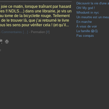
Découvrir la vie d'une 
 joie ce matin, lorsque traînant par hasard
Oh! My god !
rles !! NDLS…) dans une librairie, je vis un
Whodunit in nyc
u tome de la bicyclette rouge. Tellement
Un meurtre est un meur
 de le trouver là, que j’ai retourné le livre
En marche
us les sens pour vérifier cela ! (et qu’il...
À vous de voir
La famille 😱🤔
-
Commentaires [
…
]
- Permalien [
#
]
Pas conquis
e