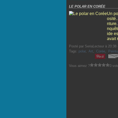
LE POLAR EN CORÉE
Un pol
osité…
nture
nquêt
ide es
avait 
Posté par SeriaLecteur à 20:38 
Tags:
polar
,
Art
,
Corée
,
Peintu
Vous aimez ?
0 vot