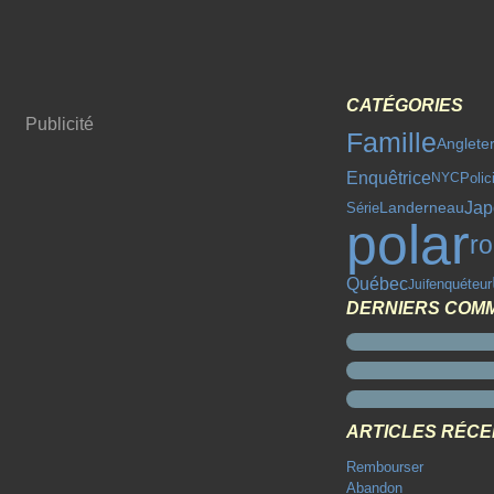
CATÉGORIES
Publicité
Famille
Anglete
Enquêtrice
Polic
NYC
Jap
Série
Landerneau
polar
r
Québec
enquéteur
Juif
DERNIERS COM
ARTICLES RÉC
Rembourser
Abandon