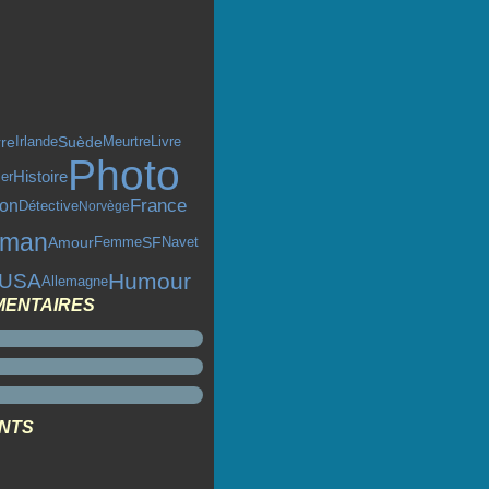
rre
Livre
Suède
Irlande
Meurtre
Photo
Histoire
ier
France
on
Détective
Norvège
oman
Amour
SF
Femme
Navet
Humour
USA
Allemagne
MENTAIRES
ENTS