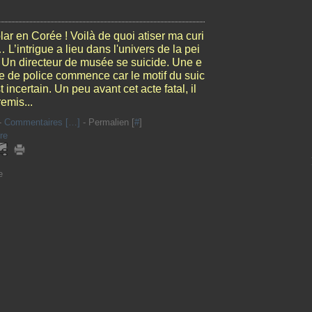
ar en Corée ! Voilà de quoi atiser ma curi
 L’intrigue a lieu dans l'univers de la pei
. Un directeur de musée se suicide. Une e
e de police commence car le motif du suic
t incertain. Un peu avant cet acte fatal, il
remis...
-
Commentaires [
…
]
- Permalien [
#
]
re
e