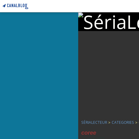
SÉRIALECTEUR
>
CATEGORIES
>
coree
17 août 2011