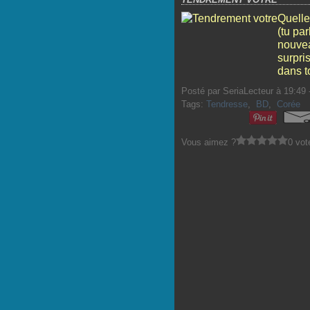
Quelle
(tu pa
nouvea
surpris
dans to
Posté par SeriaLecteur à 19:49 
Tags:
Tendresse
,
BD
,
Corée
Vous aimez ?
0 vot