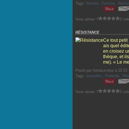
Tags:
Histoire
,
Femme
,
Résis
Vous aimez ?
0 vot
21 octobre 2009
RÉSISTANCE
Ce tout petit
ais quel édit
en croisez un
thèque, et i
me). « Le me
Posté par SeriaLecteur à 20:23 
Tags:
nouvelles
,
Finlande
,
Rés
Vous aimez ?
0 vot