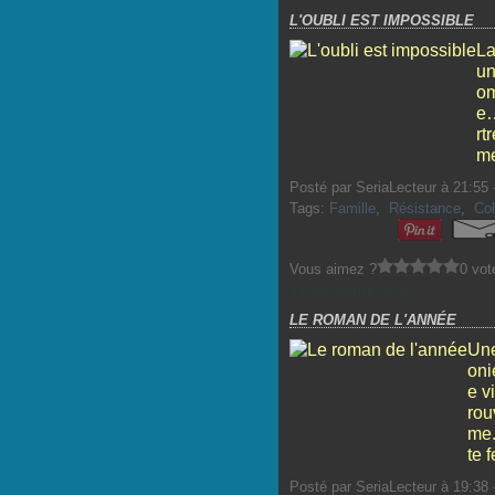
L'OUBLI EST IMPOSSIBLE
La
un
om
e…
rt
me
Posté par SeriaLecteur à 21:55 
Tags:
Famille
,
Résistance
,
Col
Vous aimez ?
0 vot
23 décembre 2010
LE ROMAN DE L'ANNÉE
Une
oni
e v
rou
me.
te 
Posté par SeriaLecteur à 19:38 