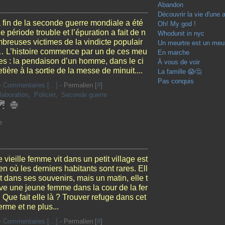
Abandon
Découvrir la vie d'une 
 fin de la seconde guerre mondiale a été
Oh! My god !
e période trouble et l’épuration a fait de n
Whodunit in nyc
breuses victimes de la vindicte populair
Un meurtre est un meur
 L’histoire commence par un de ces meu
En marche
res : la pendaison d’un homme, dans le ci
À vous de voir
tière à la sortie de la messe de minuit....
La famille 😱🤔
Pas conquis
-
Commentaires [
…
]
- Permalien [
#
]
laboration
,
Policier
,
Seconde guerre
e
 vieille femme vit dans un petit village est
en où les derniers habitants sont rares. Ell
it dans ses souvenirs, mais un matin, elle t
ve une jeune femme dans la cour de la fer
 Que fait elle là ? Trouver refuge dans cet
ferme et ne plus...
-
Commentaires [
…
]
- Permalien [
#
]