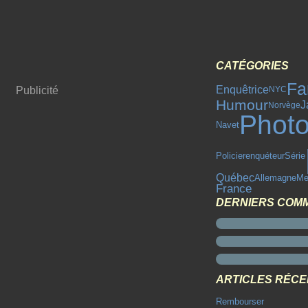
CATÉGORIES
Fa
Enquêtrice
Publicité
NYC
Humour
J
Norvège
Phot
Navet
Policier
enquéteur
Série
Québec
Allemagne
Me
France
DERNIERS COM
ARTICLES RÉC
Rembourser