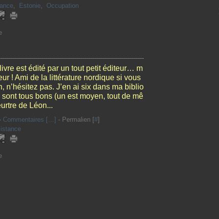
tance
,
Estonie
,
Occupation
e
 livre est édité par un tout petit éditeur… m
eur ! Ami de la littérature nordique si vous
, n’hésitez pas. J’en ai six dans ma biblio
ls sont tous bons (un est moyen, tout de mê
urtre de Léon...
-
Commentaires [
…
]
- Permalien [
#
]
istance
e