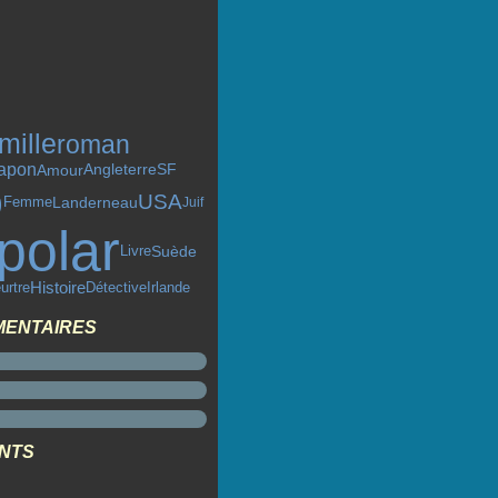
mille
roman
apon
Angleterre
Amour
SF
o
USA
Landerneau
Femme
Juif
polar
Livre
Suède
Histoire
urtre
Détective
Irlande
MENTAIRES
ENTS