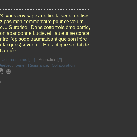
Si vous envisagez de lire la série, ne lise
z pas mon commentaire pour ce volum
e… Surprise ! Dans cette troisième partie,
on abandonne Lucie, et l’auteur se conce
ntre l’épisode traumatisant que son frère
(Jacques) a vécu… En tant que soldat de
l’armée...
-
Commentaires [
…
]
- Permalien [
#
]
Québec
,
Série
,
Résistance
,
Collaboration
e