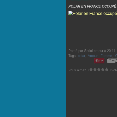
POLAR EN FRANCE OCCUPÉ
Posté par SeriaLecteur à 20:11 
Tags:
polar
,
Amour
,
Femme
,
Vous aimez ?
0 vot